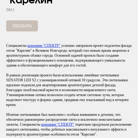
"Карелин"
SKU:
Заказать
Специалисты
компании "СПЕКТР"
успешно завершили проект подсветки фасада
отеля "Карелин" в Великом Новгороде, который стал новым ярким акцентом в
архитектурном облике города. Основной задачей проекта было создание
эффектного и функционального освещения, подчеркивающего уникальность
здания и обеспечивающего комфорт для его гостей.
В рамках реализации проекта были использованы линейные светильники
SENATOR LED S2 с узконаправленной оптикой 10 градусов. Эти светильники
идеально подошли для акцентирования архитектурных деталей фасада,
благодаря своей высокой яркости и возможности направленного света.
Узконаправленная оптика позволила создать четкие световые лучи, которые
выделяют текстуру и формы здания, придавая ему изысканный вид в вечернее
время.
Монтаж светильников был выполнен с особым вниманием к деталям, что
обеспечило равномерное распределение света и исключило нежелательные
засветы. Специалисты
компании "СПЕКТР"
тщательно продумали расположение
каждого светильника, чтобы добиться максимального визуального эффекта и
подчеркнуть архитектурные особенности отеля "Карелин".