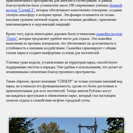
привлекательного пространства для жителей и гостей района. В рамках
благоустройства было установлено около 100 современных уличных
фонарей
модели "Сидней 3"
, которые обеспечивают качественное освещение, создавая
уютную атмосферу в вечернее время. Эти фонари отличаются не только
высоким уровнем световой отдачи, но и стильным дизайном, гармонично
вписывающимся в окружающий ландшафт.
Кроме того, вдоль пешеходных дорожек были установлены
скамейки модели
"Гратц"
, которые предлагают удобное место для отдыха. Эти скамейки
выполнены из прочных материалов, что обеспечивает их долговечность и
устойчивость к внешним воздействиям. Скамейки гармонируют с общим
стилем парка и создают комфортные условия для посетителей.
Уличные урны модели, установленные на территории парка, способствуют
поддержанию чистоты и порядка. Они удобны в использовании, что делает их
незаменимыми элементами благоустроенного пространства.
Таким образом, проект компании "СПЕКТР" не только улучшил внешний вид
парка, но и повысил его функциональность, сделав его более доступным и
привлекательным для всех посетителей. Теперь жители Рублево могут
наслаждаться прогулками в обновленном парке, который стал настоящим
оазисом отдыха и спокойствия на фоне городской суеты.