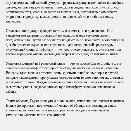
окутывается легкой завесой сумерек, Грузинская улица наполняется волшебным
светом, который нежно обнимает прохожих и создает атмосферу уюта. Люди
останавливаются, чтобы насладиться мгновением, погружаясь в атмосферу
старинного города, где каждая деталь говорит о заботе и любви к своему
наследию.
Стальные конструкции фонарей не только прочны, но и долговечны. Они
выдерживают капризы московской погоды, оставаясь верными своему
предназначению. Чугунные элементы придают им изысканность, а классический
дизайн делает их идеальными спутниками для исторической архитектуры,
окружающей улицу. Эти фонари — не просто источники света; они становятся
частью городской жизни, местом для встреч и бесед под их мягким сиянием.
Установка фонарей на Грузинской улице — это не просто благоустройство, это
шаг к созданию комфортного пространства для москвичей и гостей столицы.
Вечером здесь можно встретить семьи с детьми, влюбленные пары и друзей,
которые наслаждаются прогулками, освещенными теплом этих новых стальных
и чугунных стражей. Каждый фонарь, словно художник, рисует на асфальте тени
и световые узоры, создавая уникальную атмосферу, которую невозможно
забыть.
Таким образом, Грузинская улица вновь ожила, наполнившись светом и жизнью.
Новые фонари стали неотъемлемой частью её облика, символизируя связь
времени и современности, а также стремление города к обновлению и
улучшению качества жизни его жителей.