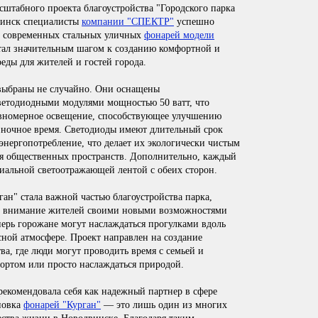
асштабного проекта благоустройства "Городского парка
винск специалисты
компании "СПЕКТР"
успешно
5 современных стальных уличных
фонарей модели
стал значительным шагом к созданию комфортной и
еды для жителей и гостей города.
выбраны не случайно. Они оснащены
етодиодными модулями мощностью 50 ватт, что
равномерное освещение, способствующее улучшению
 ночное время. Светодиоды имеют длительный срок
нергопотребление, что делает их экологически чистым
я общественных пространств. Дополнительно, каждый
иальной светоотражающей лентой с обеих сторон.
ган" стала важной частью благоустройства парка,
т внимание жителей своими новыми возможностями
еперь горожане могут наслаждаться прогулками вдоль
сной атмосфере. Проект направлен на создание
ва, где люди могут проводить время с семьей и
портом или просто наслаждаться природой.
екомендовала себя как надежный партнер в сфере
ановка
фонарей "Курган"
— это лишь один из многих