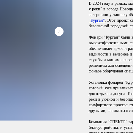
В 2024 году в рамках м
у реки" в городе Новод
завершили установку 4
"Курган"
. Этот проект 
безопасной городской ср
Фонари "Курган" были 
высокоэффективными св
обеспечивает яркое и 
видимости в вечернее и
службы и минимальное э
решением для освещени
фонарь оборудован спец
Установка фонарей "Кур
который уже привлекае
для отдыха и досуга. Т
реки в уютной и безопа
комфортного пространст
друзьями, заниматься с
Компания "СПЕКТР" зар
благоустройства, и уст