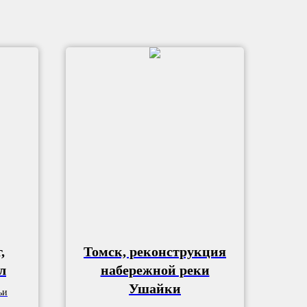
,
Томск, реконструкция
л
набережной реки
Ушайки
ьи