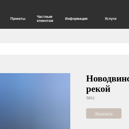
Частным
Проекты
Информация
Услуги
клиентам
елия
Опоры для дорожных знаков
Новодвинс
рекой
SKU:
Заказать