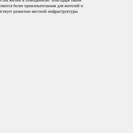
ства жизни в Новодвинске. Благодаря таким
овится более привлекательным для жителей и
обствует развитию местной инфраструктуры.