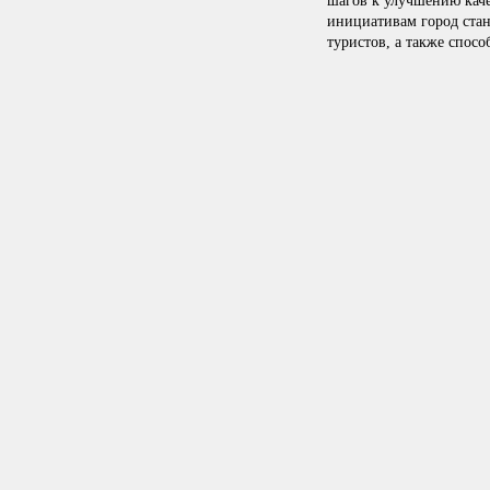
шагов к улучшению каче
инициативам город стан
туристов, а также спос