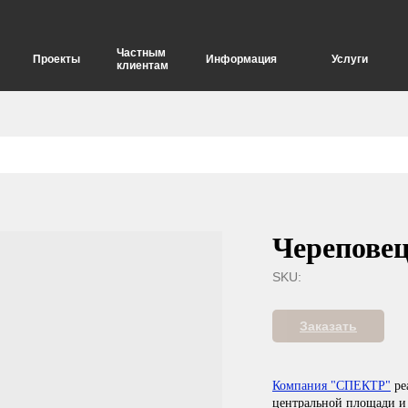
Частным
Проекты
Информация
Услуги
клиентам
елия
Опоры для дорожных знаков
Череповец
SKU:
Заказать
Компания "СПЕКТР"
ре
центральной площади и