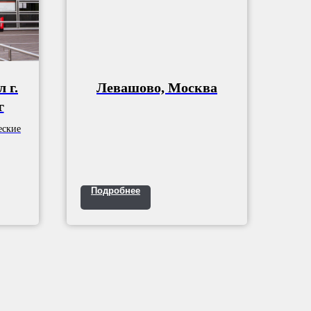
 г.
Левашово, Москва
г
еские
Подробнее