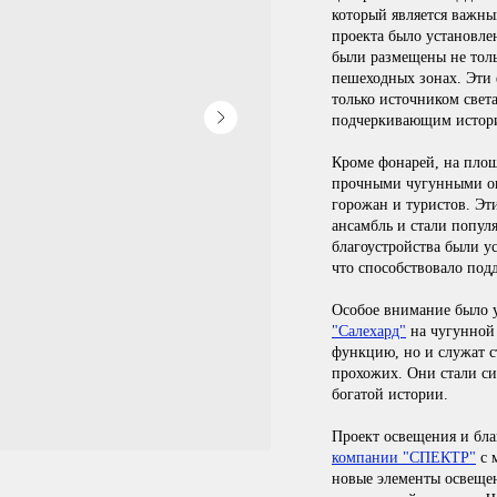
который является важны
проекта было установле
были размещены не тол
пешеходных зонах. Эти 
только источником свет
подчеркивающим истори
Кроме фонарей, на пло
прочными чугунными оп
горожан и туристов. Эт
ансамбль и стали попул
благоустройства были 
что способствовало под
Особое внимание было 
"Салехард"
на чугунной 
функцию, но и служат 
прохожих. Они стали си
богатой истории.
Проект освещения и благ
компании "СПЕКТР"
с 
новые элементы освещен