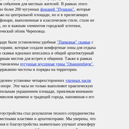
м событием для местных жителей. В рамках этого
но более 200 чугунных
фонарей "Пушкин"
, которые
ько на центральной площади, но и в прилегающих
фонари, выполненные в классическом стиле, стали не
а, но и важным элементом городской эстетики,
ческий облик Череповца.
щади были установлены удобные
"Парковые" скамьи
с
орами, которые создали комфортные зоны для отдыха
и скамьи идеально вписались в общий архитектурный
ярным местом для встреч и общения. Также в рамках
установлены
чугунные мусорные урны "Ораниенбаум"
,
держанию чистоты и порядка на территории.
уделено установке четырехсторонних
уличных часов
опоре. Эти часы не только выполняют практическую
стильным украшением площади, привлекая внимание
мволом времени и традиций города, напоминая о его
оустройства стал результатом тесного сотрудничества
местными властями и архитекторами. Мы уверены, что
ия и благоустройства значительно улучшат атмосферу