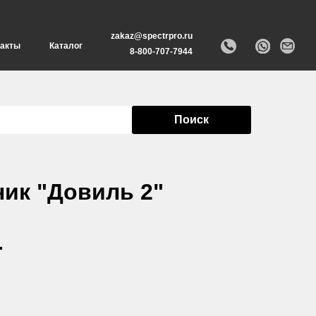
zakaz@spectrpro.ru
такты
Каталог
8-800-707-7944
Поиск
ик "Довиль 2"
.