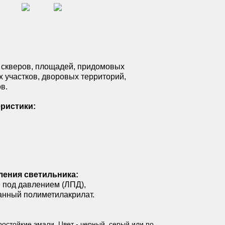
 скверов, площадей, придомовых
х участков, дворовых территорий,
в.
ристики:
ления светильника:
 под давлением (ЛПД),
анный полиметилакрилат.
стойкие эмали. Цвет - черный, серый или по