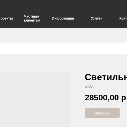
Частным
Проекты
Информация
Услуги
Кон
клиентам
елия
Опоры для дорожных знаков
Светильн
SKU:
28500,00
р
Заказать