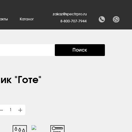
zakaz@spectrpro.ru
акты
Каталог
8-800-707-7944
Поиск
ик "Готе"