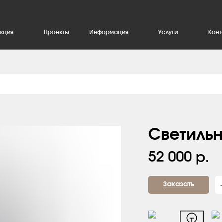
кция
Проекты
Информация
Услуги
Конт
Опоры для дорожных знаков
Светильн
52 000
р.
Заказать