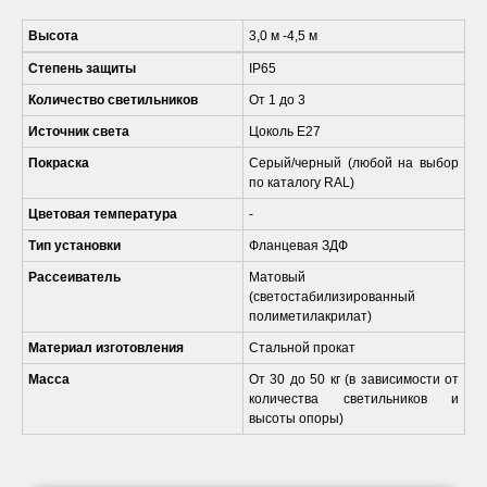
Высота
3,0 м -4,5 м
Степень защиты
IP65
Количество светильников
От 1 до 3
Источник света
Цоколь Е27
Покраска
Серый/черный (любой на выбор
по каталогу RAL)
Цветовая температура
-
Тип установки
Фланцевая ЗДФ
Рассеиватель
Матовый
(светостабилизированный
полиметилакрилат)
Материал изготовления
Стальной прокат
Масса
От 30 до 50 кг (в зависимости от
количества светильников и
высоты опоры)