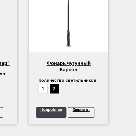
пер"
Фонарь чугунный
"Карсон"
ков
Количество светильников
1
2
Подробнее
Заказать