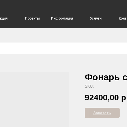
кция
Проекты
Информация
Услуги
Конт
елия
Опоры для дорожных знаков
Фонарь с
SKU:
92400,00
р
Заказать