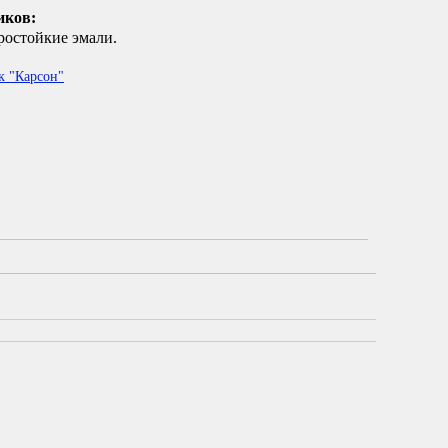
иков:
остойкие эмали.
к "Карсон"