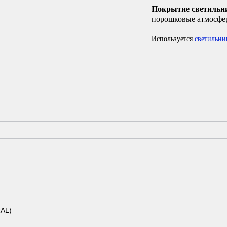
Покрытие светильн
порошковые атмосфер
Используется
светильни
RAL)