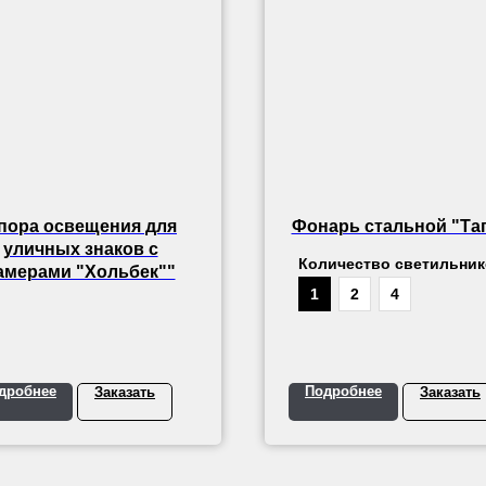
пора освещения для
Фонарь стальной "Та
уличных знаков с
Количество светильни
амерами "Хольбек""
1
2
4
дробнее
Подробнее
Заказать
Заказать