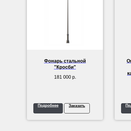
Фонарь стальной
О
"Кросби"
к
181 000
р.
Подробнее
По
Заказать