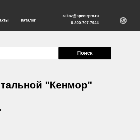
zakaz@spectrpro.ru
акты
Каталог
8-800-707-7944
Поиск
тальной "Кенмор"
.