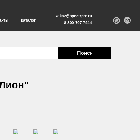
zakaz@spectrpro.ru
акты
Каталог
8-800-707-7944
Поиск
Лион"