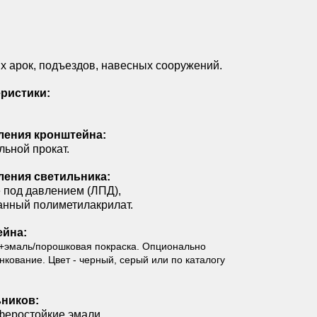
 арок, подъездов, навесных сооружений.
ристики:
ления кронштейна:
льной прокат.
ления светильника:
 под давлением (ЛПД),
анный полиметилакрилат.
ейна:
+эмаль/порошковая покраска. Опционально
кование. Цвет - черный, серый или по каталогу
ников:
еростойкие эмали.