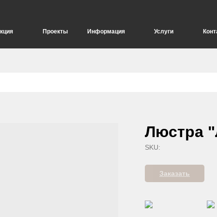
кция
Проекты
Информация
Услуги
Конт
елия
Опоры для дорожных знаков
Люстра "
SKU:
Заказать