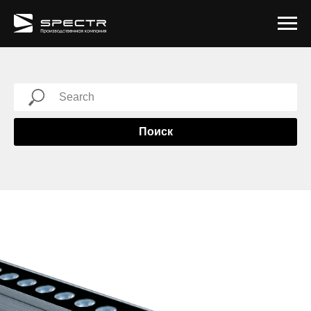
Современные фонари
Фасадное освещение
Болларды/торшеры
Опоры с отраженным светом
Встраиваемое освещение
О компании
Проработка эскизов, подготовка визуализаций
Классические фонари
Опоры с прожекторами
Ландшафтное освещение
Опоры с применением ДПК
Разработка и изготовление модельной оснастки изделия
Сборка/установка изделий
Информационные стенды
Опоры для дорожных знаков
Урны для мусора
Козырьки/навесы
Приствольные решетки
Как заказать
Шеф-монтаж
Беседки/павильоны
Вазоны/кашпо
Уличные библиотеки
Поиск