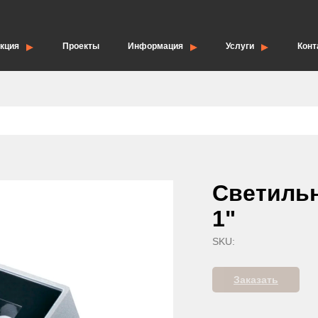
кция
Проекты
Информация
Услуги
Конт
елия
Опоры для дорожных знаков
Светиль
1"
SKU:
Заказать