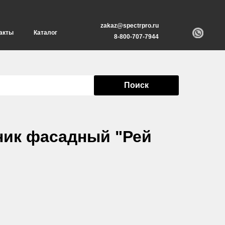
zakaz@spectrpro.ru
акты
Каталог
8-800-707-7944
Поиск
ник фасадный "Рей