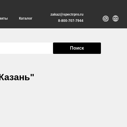
zakaz@spectrpro.ru
акты
Каталог
8-800-707-7944
Поиск
Казань"