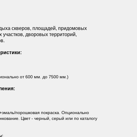
тдыха скверов, площадей, придомовых
х участков, дворовых территорий,
в.
ристики:
онально от 600 мм. до 7500 мм.)
ления:
+эмаль/порошковая покраска. Опционально
кование. Цвет - черный, серый или по каталогу
ы: