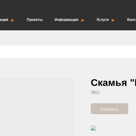
кция
Проекты
Информация
Услуги
Конт
елия
Опоры для дорожных знаков
Скамья "
SKU:
Заказать