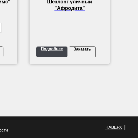
ймс"
Шезлонг уличный
"Афродита"
Подробнее
Заказать
НАВЕРХ
ости