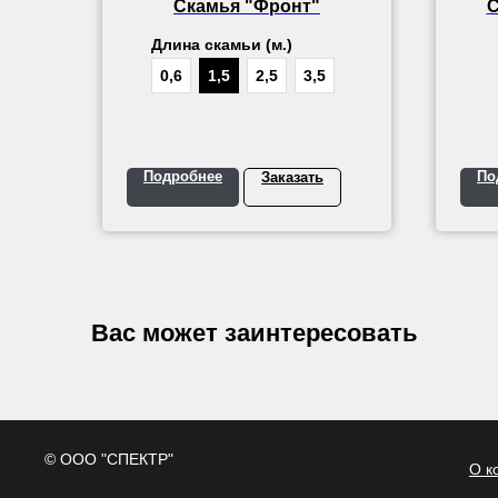
Скамья "Фронт"
С
Длина скамьи (м.)
0,6
1,5
2,5
3,5
Подробнее
По
Заказать
Вас может заинтересовать
© ООО "СПЕКТР"
О к