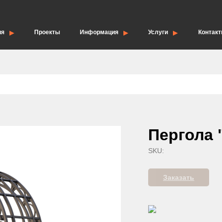
ия
Проекты
Информация
Услуги
Контак
елия
Опоры для дорожных знаков
Пергола 
SKU:
Заказать