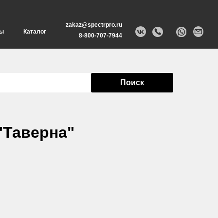
zakaz@spectrpro.ru
ты
Каталог
8-800-707-7944
Поиск
"Таверна"