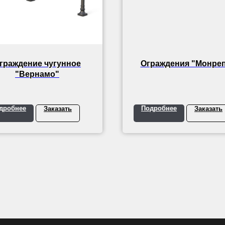
граждение чугунное
Ограждения "Монре
"Вернамо"
дробнее
Подробнее
Заказать
Заказать