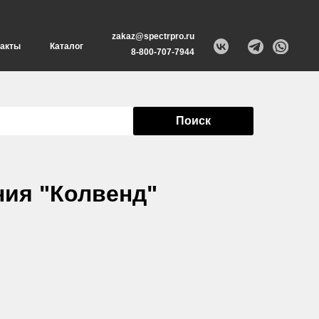
zakaz@spectrpro.ru
такты
Каталог
8-800-707-7944
Поиск
ия "Колвенд"