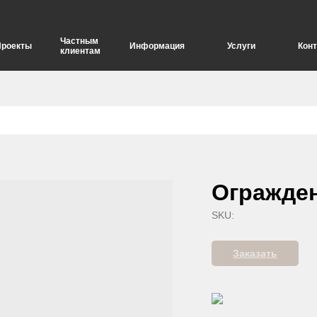
Частным
Проекты
Информация
Услуги
Кон
клиентам
елия
Опоры для дорожных знаков
Огражден
SKU:
Заказать