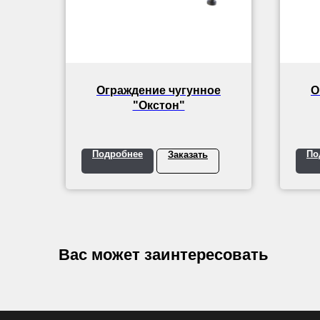
Ограждение чугунное
О
"Окстон"
Подробнее
По
Заказать
Вас может заинтересовать