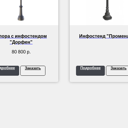
пора с инфостендом
Инфостенд "Промен
"Дорфен"
80 800
р.
дробнее
Подробнее
Заказать
Заказать