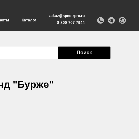
zakaz@spectrpro.ru
такты
Каталог
8-800-707-7944
Поиск
нд "Бурже"