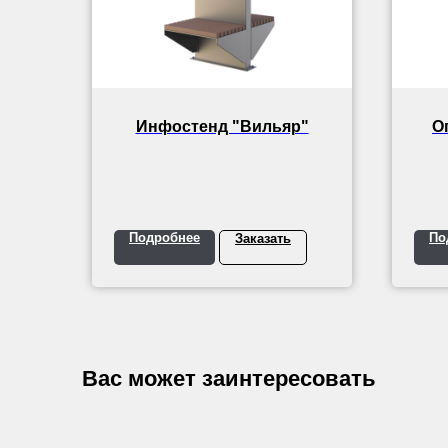
Инфостенд "Вильяр"
О
Подробнее
По
Заказать
Вас может заинтересовать