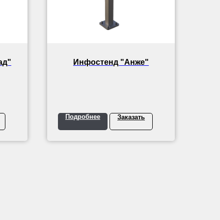
ад"
Инфостенд "Анже"
Подробнее
Заказать