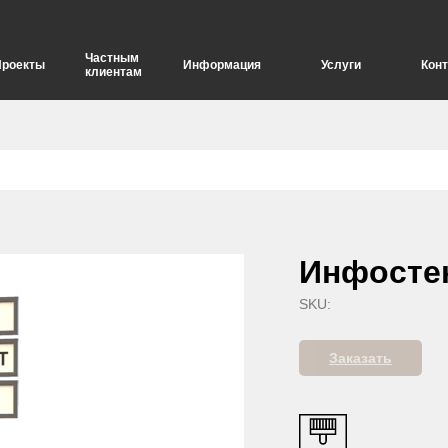
Частным
Проекты
Информация
Услуги
Кон
клиентам
елия
Опоры для дорожных знаков
Инфосте
SKU:
Заказать