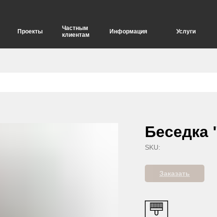
Частным
Проекты
Информация
Услуги
клиентам
елия
Опоры для дорожных знаков
Беседка 
SKU:
Заказать