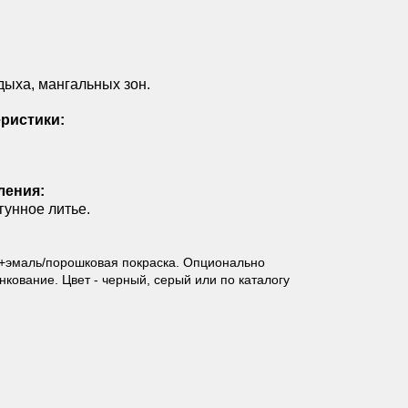
дыха, мангальных зон.
ристики:
ления:
гунное литье.
+эмаль/порошковая покраска. Опционально
кование. Цвет - черный, серый или по каталогу